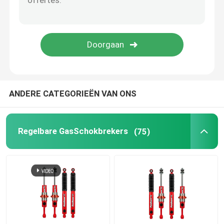
Regelbare Panhard-Bar
De Sluitingenlift van de bladlente
Regelbaar Hoger Controlewapen
ANDERE CATEGORIEËN VAN ONS
4x4 leidingsdemper
Regelbare GasSchokbrekers
(75)