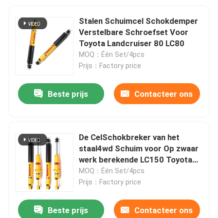
Stalen Schuimcel Schokdemper
Verstelbare Schroefset Voor
Toyota Landcruiser 80 LC80
MOQ：Één Set/4pcs
Prijs：Factory price
Beste prijs
Contacteer ons
De CelSchokbreker van het
staal4wd Schuim voor Op zwaar
werk berekende LC150 Toyota
Prado 120
MOQ：Één Set/4pcs
Prijs：Factory price
Beste prijs
Contacteer ons