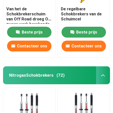
Van het de
De regelbare
Schokbrekerschuim
Schokbrekers van de
van Off Road droeg Op
Schuimcel
zwaar werk berekende
Cel 40mm voor
Beste prijs
Beste prijs
Voertuig
Contacteer ons
Contacteer ons
NitrogasSchokbrekers
(72)