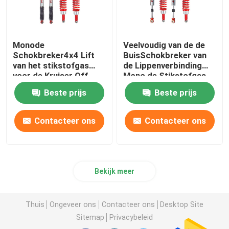
Monode
Veelvoudig van de de
Schokbreker4x4 Lift
BuisSchokbreker van
van het stikstofgas
de Lippenverbinding
voor de Kruiser Off
Mono de Stikstofgas
Road van Toyota FJ
voor GWM Poer
Beste prijs
Beste prijs
Contacteer ons
Contacteer ons
Bekijk meer
Thuis
Ongeveer ons
Contacteer ons
Desktop Site
Sitemap
Privacybeleid