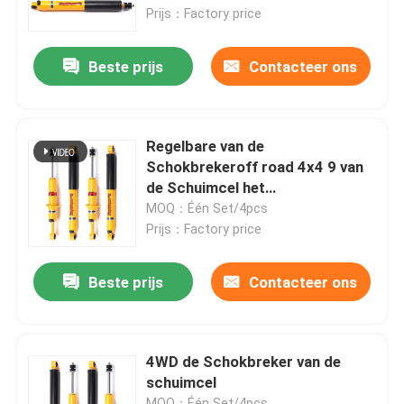
Prijs：Factory price
Over ons
Beste prijs
Contacteer ons
Fabriekstocht
Regelbare van de
Kwaliteitscontrole
Schokbrekeroff road 4x4 9 van
de Schuimcel het
Stadiumaanpassing
MOQ：Één Set/4pcs
Neem contact met ons op
Prijs：Factory price
Nieuws
Beste prijs
Contacteer ons
Vraag een offerte
4WD de Schokbreker van de
schuimcel
Regelbare GasSchokbrekers
MOQ：Één Set/4pcs