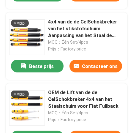
4x4 van de de CelSchokbreker
van het stikstofschuim
Aanpassing van het Staal de
Materiële 9 Stadium
MOQ：Één Set/4pcs
Prijs：Factory price
Beste prijs
Contacteer ons
OEM de Lift van de de
CelSchokbreker 4x4 van het
Staalschuim voor Fiat Fullback
MOQ：Één Set/4pcs
Prijs：Factory price