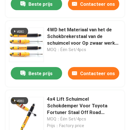
Beste prijs
Contacteer ons
4WD het Materiaal van het de
Schokbrekerstaal van de
schuimcel voor Op zwaar werk
berekend Off Road
MOQ：Één Set/4pcs
Beste prijs
Contacteer ons
4x4 Lift Schuimcel
Schokdemper Voor Toyota
Fortuner Staal Off Road
Verstelbaar
MOQ：Één Set/4pcs
Prijs：Factory price