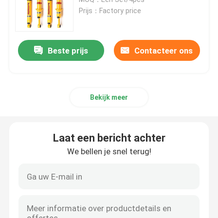
Prijs：Factory price
De Schokbreker van de schuimcel
Beste prijs
Contacteer ons
NitrogasSchokbrekers
Verre ReservoirSchokbreker
Bekijk meer
MonobuisSchokbreker
Laat een bericht achter
Schokbreker en Stutassemblage
We bellen je snel terug!
CoiloverSchokbreker
De Lente van de voertuigrol