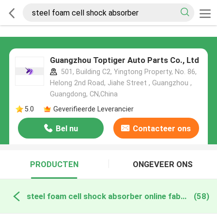
Guangzhou Toptiger Auto Parts Co., Ltd
501, Building C2, Yingtong Property, No. 86,
Helong 2nd Road, Jiahe Street , Guangzhou ,
Guangdong, CN,China
5.0
Geverifieerde Leverancier
Bel nu
Contacteer ons
PRODUCTEN
ONGEVEER ONS
steel foam cell shock absorber online fabricage
(58)