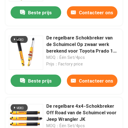
Beste prijs
Contacteer ons
De regelbare Schokbreker van
de Schuimcel Op zwaar werk
berekend voor Toyota Prado 120
LC120
MOQ：Één Set/4pcs
Prijs：Factory price
Beste prijs
Contacteer ons
Huis
De regelbare 4x4-Schokbreker
Producten
Off Road van de Schuimcel voor
Jeep Wrangler JK
Video's
MOQ：Één Set/4pcs