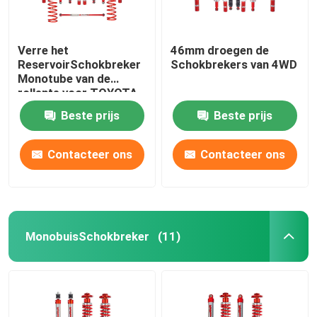
Verre het
46mm droegen de
ReservoirSchokbreker
Schokbrekers van 4WD
Monotube van de
rollente voor TOYOTA
Proda 120
Beste prijs
Beste prijs
Contacteer ons
Contacteer ons
MonobuisSchokbreker
(11)