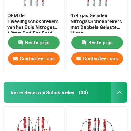
OEM de
4x4 gas Geladen
Tweelingschokbrekers
NitrogasSchokbrekers
van het Buis Nitrogas
met Dubbele Gelaste
18mm Rod For Ford
Lijnen
Ranger
Beste prijs
Beste prijs
Contacteer ons
Contacteer ons
Verre ReservoirSchokbreker
(30)