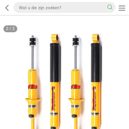
2
/
2