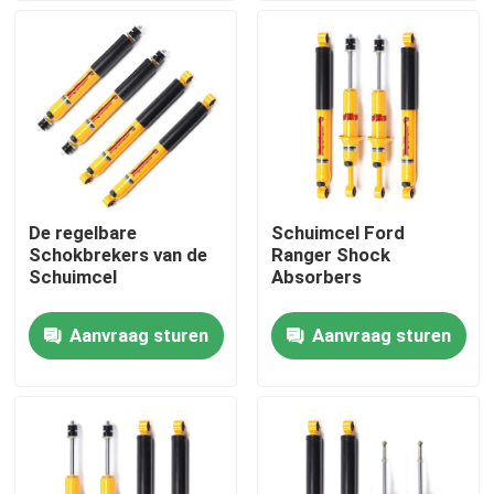
Over ons
Fabriekstocht
Kwaliteitscontrole
De regelbare
Schuimcel Ford
Schokbrekers van de
Ranger Shock
Neem contact met ons op
Schuimcel
Absorbers
Aanvraag sturen
Aanvraag sturen
Nieuws
Vraag een offerte
Regelbare GasSchokbrekers