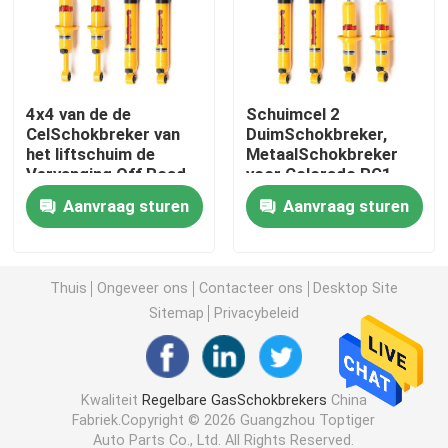
De Schokbreker van de schuimcel
4x4 van de de
Schuimcel 2
NitrogasSchokbrekers
CelSchokbreker van
DuimSchokbreker,
het liftschuim de
MetaalSchokbreker
Vervanging Off Road
voor Colorado RG1
Verre ReservoirSchokbreker
voor D-Maximum Isuzu
RG2
Aanvraag sturen
Aanvraag sturen
MonobuisSchokbreker
Thuis
Ongeveer ons
Contacteer ons
Desktop Site
Schokbreker en Stutassemblage
Sitemap
Privacybeleid
CoiloverSchokbreker
Kwaliteit
Regelbare GasSchokbrekers
China
Fabriek.Copyright © 2026 Guangzhou Toptiger
De Lente van de voertuigrol
Auto Parts Co., Ltd. All Rights Reserved.