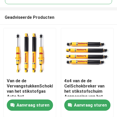
Geadviseerde Producten
Van de de
4x4 van de de
Huis
VervangstukkenSchokbreker
CelSchokbreker van
van het stikstofgas
het stikstofschuim
Auto het
Aanpassing van het
Producten
Staalmateriaal voor
Staal de Materiële 9
Aanvraag sturen
Aanvraag sturen
Grote Muurodm
Stadium
Video's