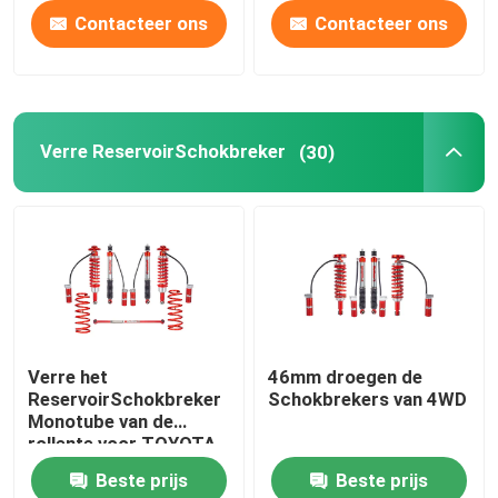
Contacteer ons
Contacteer ons
Verre ReservoirSchokbreker
(30)
Verre het
46mm droegen de
ReservoirSchokbreker
Schokbrekers van 4WD
Monotube van de
rollente voor TOYOTA
Proda 120
Beste prijs
Beste prijs