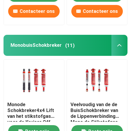
Contacteer ons
Contacteer ons
MonobuisSchokbreker
(11)
Monode
Veelvoudig van de de
Schokbreker4x4 Lift
BuisSchokbreker van
van het stikstofgas
de Lippenverbinding
voor de Kruiser Off
Mono de Stikstofgas
Road van Toyota FJ
voor GWM Poer