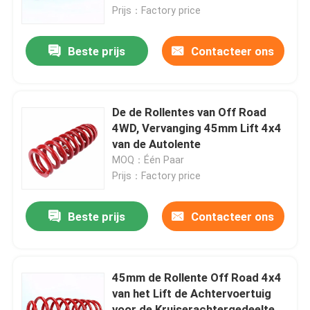
Prijs：Factory price
Over ons
Beste prijs
Contacteer ons
Fabriekstocht
De de Rollentes van Off Road
Kwaliteitscontrole
4WD, Vervanging 45mm Lift 4x4
van de Autolente
MOQ：Één Paar
Neem contact met ons op
Prijs：Factory price
Nieuws
Beste prijs
Contacteer ons
Vraag een offerte
45mm de Rollente Off Road 4x4
van het Lift de Achtervoertuig
Regelbare GasSchokbrekers
voor de Kruiserachtergedeelte