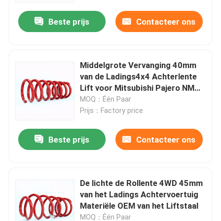
Beste prijs
Contacteer ons
Middelgrote Vervanging 40mm
van de Ladings4x4 Achterlente
Lift voor Mitsubishi Pajero NM
NX
MOQ：Één Paar
Prijs：Factory price
Beste prijs
Contacteer ons
Huis
De lichte de Rollente 4WD 45mm
Producten
van het Ladings Achtervoertuig
Materiële OEM van het Liftstaal
Video's
MOQ：Één Paar