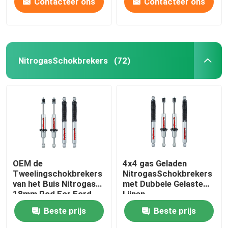
Contacteer ons
Contacteer ons
NitrogasSchokbrekers
(72)
OEM de
4x4 gas Geladen
Tweelingschokbrekers
NitrogasSchokbrekers
van het Buis Nitrogas
met Dubbele Gelaste
18mm Rod For Ford
Lijnen
Ranger
Beste prijs
Beste prijs