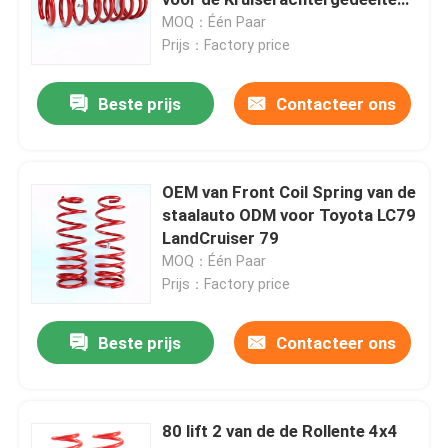
van Toyota FJ
MOQ：Één Paar
Prijs：Factory price
De Schokbreker van de schuimcel
Beste prijs
Contacteer ons
NitrogasSchokbrekers
Verre ReservoirSchokbreker
OEM van Front Coil Spring van de
staalauto ODM voor Toyota LC79
LandCruiser 79
MonobuisSchokbreker
MOQ：Één Paar
Prijs：Factory price
Schokbreker en Stutassemblage
Beste prijs
Contacteer ons
CoiloverSchokbreker
80 lift 2 van de de Rollente 4x4
De Lente van de voertuigrol