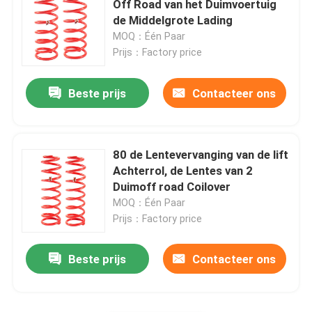
Off Road van het Duimvoertuig
de Middelgrote Lading
Regelbare Panhard-Bar
MOQ：Één Paar
Prijs：Factory price
De Sluitingenlift van de bladlente
Beste prijs
Contacteer ons
Regelbaar Hoger Controlewapen
80 de Lentevervanging van de lift
4x4 leidingsdemper
Achterrol, de Lentes van 2
Duimoff road Coilover
MOQ：Één Paar
Prijs：Factory price
Beste prijs
Contacteer ons