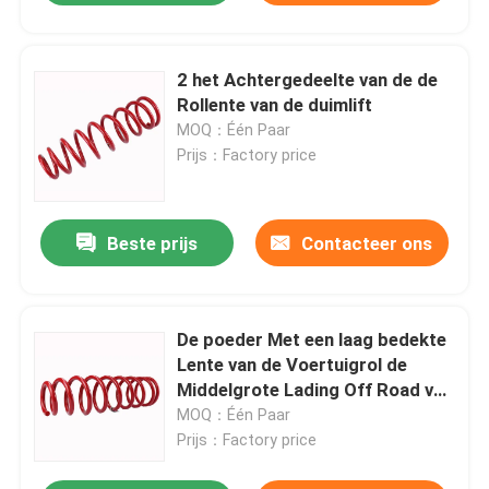
2 het Achtergedeelte van de de
Rollente van de duimlift
MOQ：Één Paar
Prijs：Factory price
Beste prijs
Contacteer ons
De poeder Met een laag bedekte
Lente van de Voertuigrol de
Middelgrote Lading Off Road van
de 3 Duimlift
MOQ：Één Paar
Prijs：Factory price