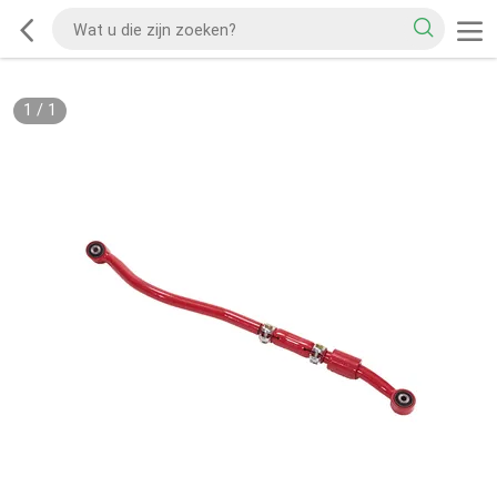
1
/
1