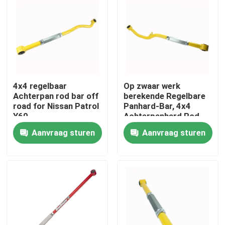
Over ons
Fabriekstocht
4x4 regelbaar
Op zwaar werk
Kwaliteitscontrole
Achterpan rod bar off
berekende Regelbare
road for Nissan Patrol
Panhard-Bar, 4x4
Y60
Achterpanhard Rod
Neem contact met ons op
For Toyota
Aanvraag sturen
Aanvraag sturen
LandCruiser 80
Nieuws
Vraag een offerte
Regelbare GasSchokbrekers