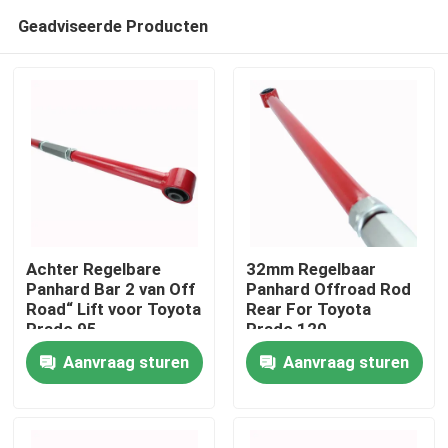
Geadviseerde Producten
Achter Regelbare
32mm Regelbaar
Panhard Bar 2 van Off
Panhard Offroad Rod
Road“ Lift voor Toyota
Rear For Toyota
Huis
Prado 95
Prado 120
Aanvraag sturen
Aanvraag sturen
Producten
Video's