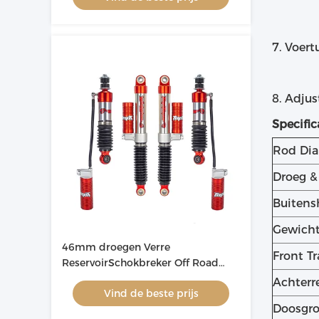
7. Voer
8. Adju
Specific
Rod Di
Droeg &
Buitens
Gewich
46mm droegen Verre
Front Tr
ReservoirSchokbreker Off Road
voor Automobiel
Achterr
Vind de beste prijs
Doosgro