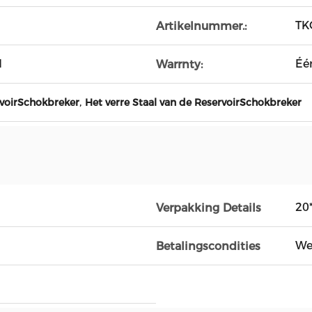
TK
Artikelnummer.:
d
Éé
Warrnty:
,
rvoirSchokbreker
Het verre Staal van de ReservoirSchokbreker
20
Verpakking Details
We
Betalingscondities