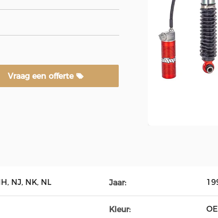
Vraag een offerte
H, NJ, NK, NL
19
Jaar:
O
Kleur: