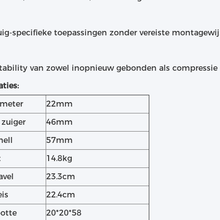
tuig-specifieke toepassingen zonder vereiste montagewi
stability van zowel inopnieuw gebonden als compressie
aties:
ameter
22mm
 zuiger
46mm
hell
57mm
t
14.8kg
avel
23.3cm
eis
22.4cm
otte
20*20*58