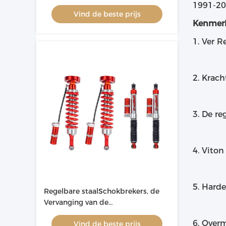
Staafoem ODM
1991-200
Vind de beste prijs
Kenmer
1. Ver R
2. Krach
3. De re
4. Vito
5. Hard
Regelbare staalSchokbrekers, de
Vervanging van de
AutoSchokbreker voor Toyota
6. Overm
Vind de beste prijs