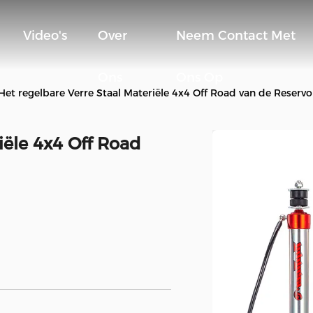
Video's
Over
Neem Contact Met
Ons
Ons Op
Het regelbare Verre Staal Materiële 4x4 Off Road van de Reserv
iële 4x4 Off Road