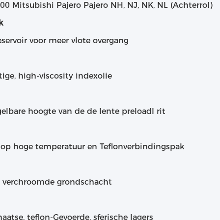
0 Mitsubishi Pajero Pajero NH, NJ, NK, NL (Achterrol)
k
eservoir voor meer vlote overgang
tige, high-viscosity indexolie
gelbare hoogte van de de lente preloadI rit
n op hoge temperatuur en Teflonverbindingspak
e verchroomde grondschacht
aatse, teflon-Gevoerde, sferische lagers