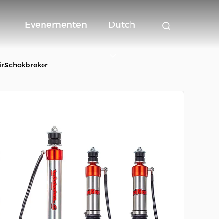
Evenementen
Dutch
oirSchokbreker