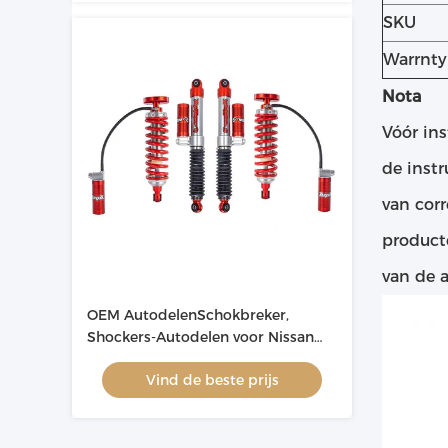
SKU
Warrnty
Nota
Vóór ins
de inst
van corr
product
van de a
OEM AutodelenSchokbreker,
Shockers-Autodelen voor Nissan
Navara
Vind de beste prijs