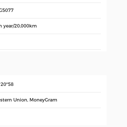
G5077
n year/20,000km
*20*58
stern Union, MoneyGram