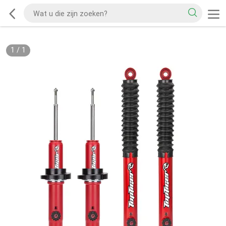
1
/
1