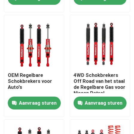
Over ons
Fabriekstocht
Kwaliteitscontrole
Neem contact met ons op
OEM Regelbare
4WD Schokbrekers
Schokbrekers voor
Off Road van het staal
Auto's
de Regelbare Gas voor
Nieuws
Nissan Patrol
Aanvraag sturen
Aanvraag sturen
Vraag een offerte
Regelbare GasSchokbrekers