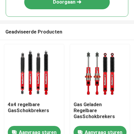
Doorgaan
Geadviseerde Producten
Huis
4x4 regelbare
Gas Geladen
GasSchokbrekers
Regelbare
Producten
GasSchokbrekers
Aanvraag sturen
Aanvraag sturen
Video's