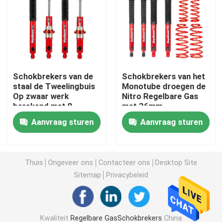
De Schokbreker van de schuimcel
NitrogasSchokbrekers
Schokbrekers van de
Schokbrekers van het
staal de Tweelingbuis
Monotube droegen de
Verre ReservoirSchokbreker
Op zwaar werk
Nitro Regelbare Gas
berekend met 8
met 36mm
Stadiumaanpassing
MonobuisSchokbreker
Aanvraag sturen
Aanvraag sturen
Schokbreker en Stutassemblage
Thuis
Ongeveer ons
Contacteer ons
Desktop Site
Sitemap
Privacybeleid
CoiloverSchokbreker
De Lente van de voertuigrol
Kwaliteit
Regelbare GasSchokbrekers
China