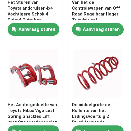
Het Sturen van
Van het de
Toyatalandcruiser 4x4
Controlewapen van Off
Regelbare Panhard-Bar
Vochtigere Schok 4
Road Regelbaar Hoger
Duim 6 Duim het
Tubulair het
Opheffen
Staalmateriaal voor Ford
Aanvraag sturen
Aanvraag sturen
Ranger T6 T7
De Sluitingenlift van de bladlente
Regelbaar Hoger Controlewapen
4x4 leidingsdemper
Het Achtergedeelte van
De middelgrote de
Toyota HiLux Vigo Leaf
Rollente van het
Spring Shackles Lift
Ladingsvoertuig 2
voor Opschortingsdelen
Duimlift voor de
Voorzijde van Jeep