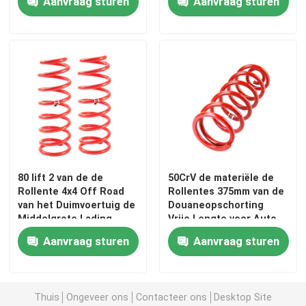
Aanvraag sturen
Aanvraag sturen
Wrangler JL
80 lift 2 van de de
50CrV de materiële de
Rollente 4x4 Off Road
Rollentes 375mm van de
van het Duimvoertuig de
Douaneopschorting
Middelgrote Lading
Vrije Lengte voor Auto
Aanvraag sturen
Aanvraag sturen
Thuis
Ongeveer ons
Contacteer ons
Desktop Site