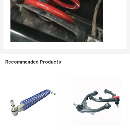
De Schokbreker van de schuimcel
NitrogasSchokbrekers
Verre ReservoirSchokbreker
Recommended Products
MonobuisSchokbreker
Schokbreker en Stutassemblage
CoiloverSchokbreker
De Lente van de voertuigrol