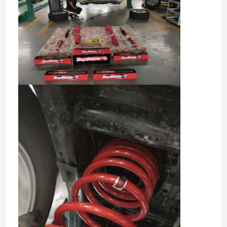
Over ons
Fabriekstocht
Kwaliteitscontrole
Neem contact met ons op
Nieuws
Vraag een offerte
Regelbare GasSchokbrekers